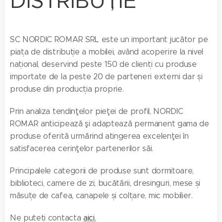
DISTRIBUȚIE
SC NORDIC ROMAR SRL este un important jucător pe
piața de distribuție a mobilei, având acoperire la nivel
național, deservind peste 150 de clienți cu produse
importate de la peste 20 de parteneri externi dar și
produse din producția proprie.
Prin analiza tendinţelor pieţei de profil, NORDIC
ROMAR anticipează şi adaptează permanent gama de
produse oferită urmărind atingerea excelenţei în
satisfacerea cerinţelor partenerilor săi.
Principalele categorii de produse sunt dormitoare,
biblioteci, camere de zi, bucătării, dresinguri, mese și
măsuțe de cafea, canapele și colțare, mic mobilier.
Ne puteți contacta
aici.