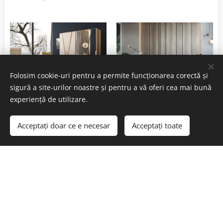
Folosim cookie-uri pentru a permite funcționarea corectă și
sigură a site-urilor noastre și pentru a vă oferi cea mai bună
Dormitoare clasice și
Canapele și colțare
experiență de utilizare.
moderne
Acceptați doar ce e necesar
Acceptați toate
Bilblioteci clasice și
Mese clasice și
livinguri moderne
moderne